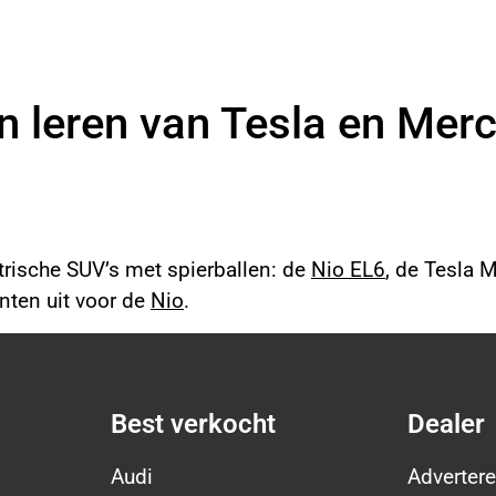
an leren van Tesla en Mer
ktrische SUV’s met spierballen: de
Nio EL6
, de Tesla
nten uit voor de
Nio
.
Best verkocht
Dealer
Audi
Advertere