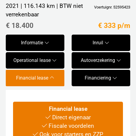
2021 | 116.143 km | BTW niet
Voertuignr. 52595423
verrekenbaar
€ 18.400
€ 333 p/m
Informatie
Inruil
Operational lease
Autoverzekering
Financial lease
Financiering
Financial lease
Direct eigenaar
Fiscale voordelen
Ook voor starters en ZZP