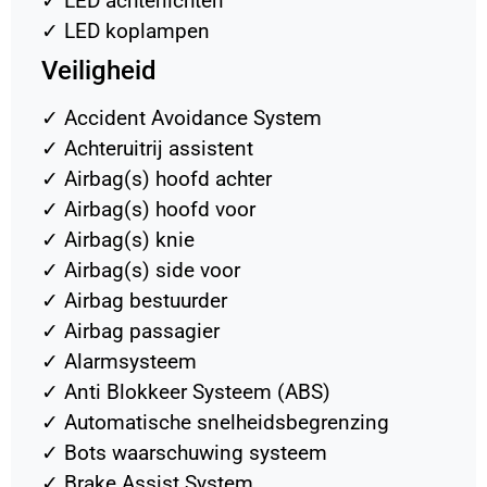
✓
LED achterlichten
✓
LED koplampen
Veiligheid
✓
Accident Avoidance System
✓
Achteruitrij assistent
✓
Airbag(s) hoofd achter
✓
Airbag(s) hoofd voor
✓
Airbag(s) knie
✓
Airbag(s) side voor
✓
Airbag bestuurder
✓
Airbag passagier
✓
Alarmsysteem
✓
Anti Blokkeer Systeem (ABS)
✓
Automatische snelheidsbegrenzing
✓
Bots waarschuwing systeem
✓
Brake Assist System