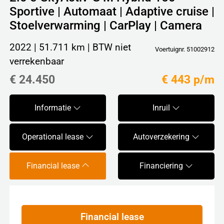
Sportive | Automaat | Adaptive cruise |
Stoelverwarming | CarPlay | Camera
2022 | 51.711 km | BTW niet
Voertuignr. 51002912
verrekenbaar
€ 24.450
€ 443 p/m
Informatie
Inruil
Operational lease
Autoverzekering
Financial lease
Financiering
Financial lease