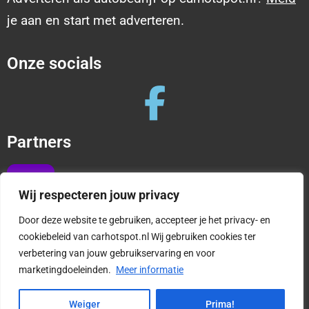
je aan en start met adverteren.
Onze socials
Partners
Wij respecteren jouw privacy
Door deze website te gebruiken, accepteer je het privacy- en
cookiebeleid van carhotspot.nl Wij gebruiken cookies ter
verbetering van jouw gebruikservaring en voor
Copyright © 2025 CarHotspot |
Privacy en cookies
marketingdoeleinden.
Meer informatie
|
Algemene Voorwaarden
1
Weiger
Prima!
Vragen?