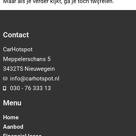
Maar als je verder kijkt, ga je toch twijfelen.
Contact
CarHotspot
Meppelerschans 5
3432TS Nieuwegein
info@carhotspot.nl
030 - 76 333 13
Menu
Home
Aanbod