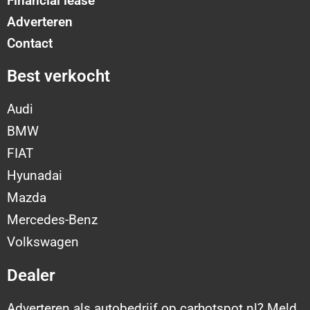
Financial lease
Adverteren
Contact
Best verkocht
Audi
BMW
FIAT
Hyunadai
Mazda
Mercedes-Benz
Volkswagen
Dealer
Adverteren als autobedrijf op carhotspot.nl?
Meld