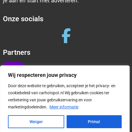
je aan en start met adverteren.
Onze socials
Partners
Wij respecteren jouw privacy
Door deze website te gebruiken, accepteer je het privacy- en
cookiebeleid van carhotspot.nl Wij gebruiken cookies ter
verbetering van jouw gebruikservaring en voor
Copyright © 2025 CarHotspot |
Privacy en cookies
marketingdoeleinden.
Meer informatie
|
Algemene Voorwaarden
1
Weiger
Prima!
Vragen?