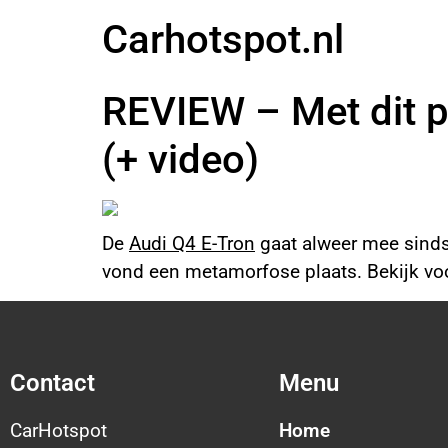
Carhotspot.nl
REVIEW – Met dit p
(+ video)
De
Audi Q4 E-Tron
gaat alweer mee sinds 2
vond een metamorfose plaats. Bekijk vo
Contact
Menu
CarHotspot
Home