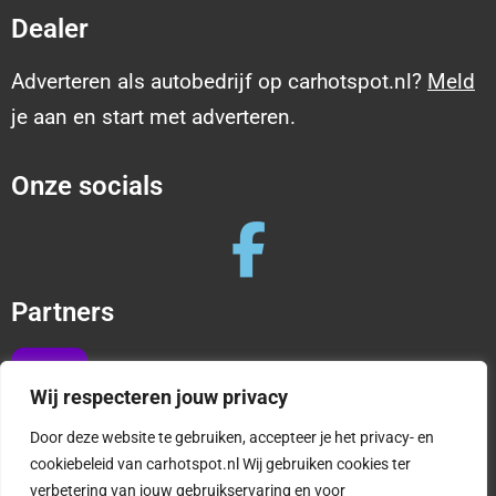
Dealer
Adverteren als autobedrijf op carhotspot.nl?
Meld
je aan en start met adverteren.
Onze socials
Partners
Wij respecteren jouw privacy
Door deze website te gebruiken, accepteer je het privacy- en
cookiebeleid van carhotspot.nl Wij gebruiken cookies ter
verbetering van jouw gebruikservaring en voor
Copyright © 2025 CarHotspot |
Privacy en cookies