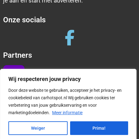
je aan en start met adverteren.
Onze socials
Partners
Wij respecteren jouw privacy
Door deze website te gebruiken, accepteer je het privacy- en
cookiebeleid van carhotspot.nl Wij gebruiken cookies ter
verbetering van jouw gebruikservaring en voor
Copyright © 2025 CarHotspot |
Privacy en cookies
marketingdoeleinden.
Meer informatie
|
Algemene Voorwaarden
1
Weiger
Prima!
Vragen?