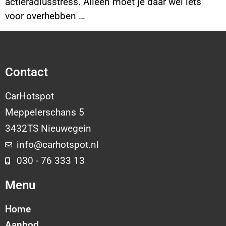
actieradiusstress. Alleen moet je daar wel iets
voor overhebben …
Contact
CarHotspot
Meppelerschans 5
3432TS Nieuwegein
info@carhotspot.nl
030 - 76 333 13
Menu
Home
Aanbod