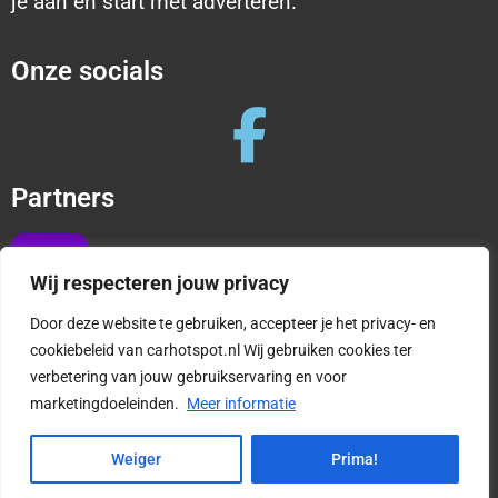
je aan en start met adverteren.
Onze socials
Partners
Wij respecteren jouw privacy
Door deze website te gebruiken, accepteer je het privacy- en
cookiebeleid van carhotspot.nl Wij gebruiken cookies ter
verbetering van jouw gebruikservaring en voor
Copyright © 2025 CarHotspot |
Privacy en cookies
marketingdoeleinden.
Meer informatie
|
Algemene Voorwaarden
1
Weiger
Prima!
Vragen?