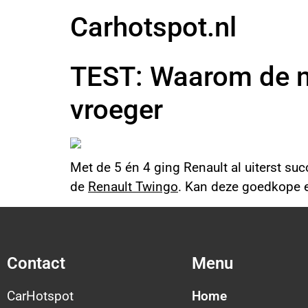
Carhotspot.nl
TEST: Waarom de ni
vroeger
Met de 5 én 4 ging Renault al uiterst su
de
Renault Twingo
. Kan deze goedkope e
Contact
Menu
CarHotspot
Home