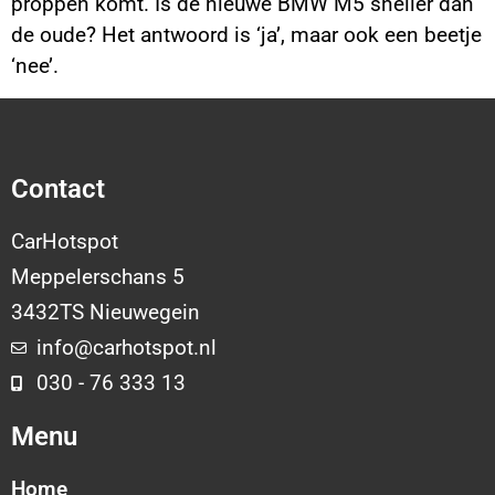
proppen komt. Is de nieuwe BMW M5 sneller dan
de oude? Het antwoord is ‘ja’, maar ook een beetje
‘nee’.
Contact
CarHotspot
Meppelerschans 5
3432TS Nieuwegein
info@carhotspot.nl
030 - 76 333 13
Menu
Home