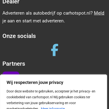
Dealer
Adverteren als autobedrijf op carhotspot.nl?
Meld
je aan en start met adverteren.
Onze socials
Partners
Wij respecteren jouw privacy
Door deze website te gebruiken, accepteer je het privacy- en
cookiebeleid van carhotspot.nl Wij gebruiken cookies ter
verbetering van jouw gebruikservaring en voor
Copyright © 2025 CarHotspot |
Privacy en cookies
marketingdoeleinden.
Meer informatie